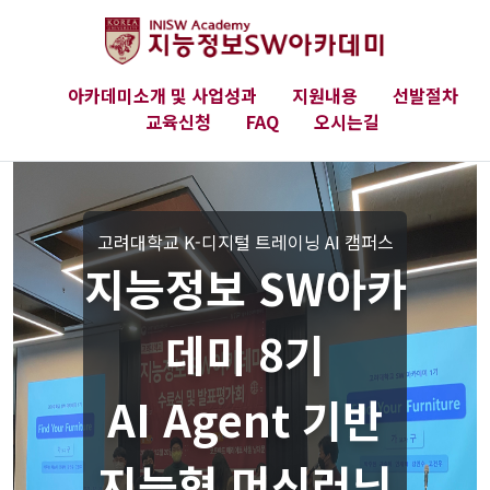
아카데미소개 및 사업성과
지원내용
선발절차
교육신청
FAQ
오시는길
고려대학교 K-디지털 트레이닝 AI 캠퍼스
지능정보 SW아카
데미 8기
AI Agent 기반
지능형 머신러닝